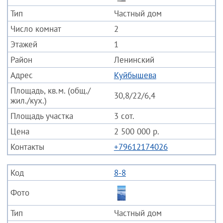
ЦУМ
Матвеевка
Частный дом
Челюскинский
2
Мочище
1
Заельцовский
Новолуговое
Ленинский
Ботанический
Озерный
Куйбышева
Горбольница
Приобский
30,8/22/6,4
Городской аэропорт
Раздольное
3 сот.
ДК Кирова
Садовый
2 500 000 р.
ДК Энергия
Толмачево
+79612174026
Кропоткинский
Тулинский
8-8
Линейный
Элитный
Плановая
Частный дом
Площадь Калинина