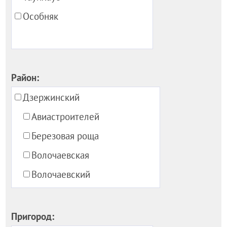
Особняк
Район:
Дзержинский
Авиастроителей
Березовая роща
Волочаевская
Волочаевский
Есенина
Закаменский
Пригород: