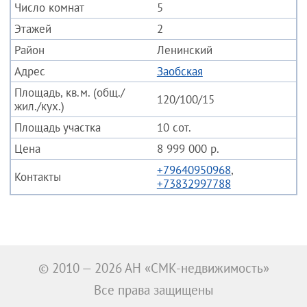
5
Стрижи
2
Сухарная
Ленинский
Заобская
Калининский
Богдана Хмельницкого
120/100/15
Гвардейский
10 сот.
8 999 000 р.
Клюквенный
+79640950968
,
Менделеевский
+73832997788
Пашино пос.
Плехановский
Родники (6-й мкр)
© 2010 — 2026 АН «СМК-недвижимость»
Северный
Все права защищены
Снегири (5-й мкр)