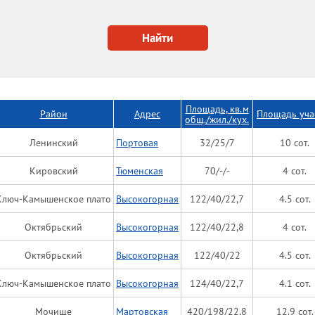
Золотая Горка
Золотая Нива
Найти
Коминтерна
Пр-т Дзержинского
Сад Дзержинского
Площадь, кв.м
Район
Адрес
Площадь уча
Фрунзенский
общ./жил./кух.
Железнодорожный
Ленинский
Портовая
32/25/7
10 сот.
Вокзал
Кировский
Тюменская
70/-/-
4 сот.
Нарымский сквер
Ключ-Камышенское плато
Высокогорная
122/40/22,7
4.5 сот.
Прибрежный
Тихий центр
Октябрьский
Высокогорная
122/40/22,8
4 сот.
Фабричный
Октябрьский
Высокогорная
122/40/22
4.5 сот.
ЦУМ
Ключ-Камышенское плато
Высокогорная
124/40/22,7
4.1 сот.
Челюскинский
Заельцовский
Мочище
Мартовская
420/198/22,8
12.9 сот.