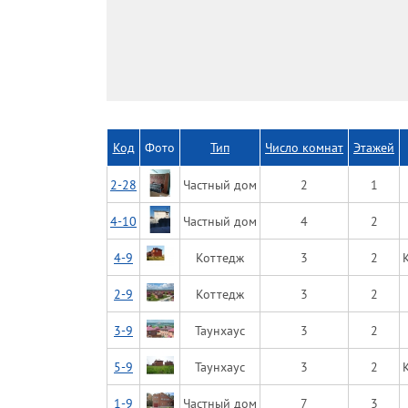
Код
Фото
Тип
Число комнат
Этажей
2-28
Частный дом
2
1
4-10
Частный дом
4
2
4-9
Коттедж
3
2
2-9
Коттедж
3
2
3-9
Таунхаус
3
2
5-9
Таунхаус
3
2
1-9
Частный дом
7
3