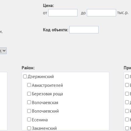
Цена:
тыс.р.
от
до
Код объекта:
м.
Район:
При
Дзержинский
Авиастроителей
Березовая роща
Волочаевская
Волочаевский
Есенина
Закаменский