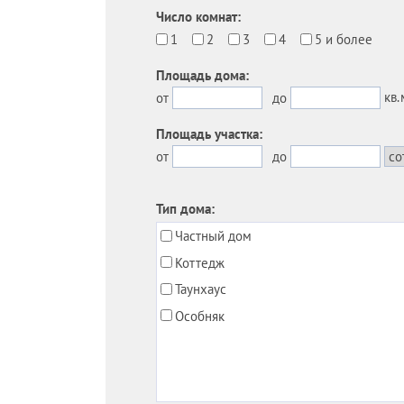
Число комнат:
1
2
3
4
5 и более
Площадь дома:
кв.
от
до
Площадь участка:
от
до
Тип дома:
Частный дом
Коттедж
Таунхаус
Особняк