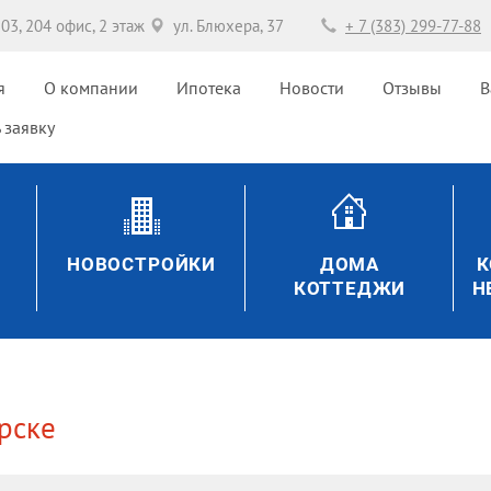
203, 204 офис, 2 этаж
ул. Блюхера, 37
+ 7 (383) 299-77-88
я
О компании
Ипотека
Новости
Отзывы
В
 заявку
НОВОСТРОЙКИ
ДОМА
К
КОТТЕДЖИ
Н
рске