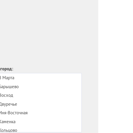
город:
8 Марта
Барышево
Восход
Двуречье
Иня-Восточная
Каменка
Кольцово