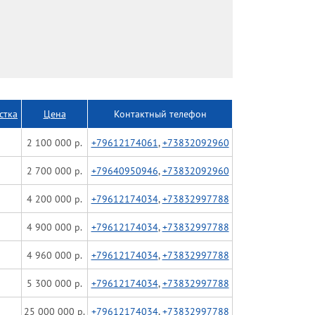
Краснообск
Красный Восток
Криводановка
Кудряшовский
Марусино
стка
Цена
Контактный телефон
Матвеевка
Мочище
2 100 000 р.
+79612174061
,
+73832092960
Новолуговое
2 700 000 р.
+79640950946
,
+73832092960
Озерный
4 200 000 р.
+79612174034
,
+73832997788
Приобский
Раздольное
4 900 000 р.
+79612174034
,
+73832997788
Садовый
4 960 000 р.
+79612174034
,
+73832997788
Толмачево
5 300 000 р.
+79612174034
,
+73832997788
Тулинский
Элитный
25 000 000 р.
+79612174034
,
+73832997788