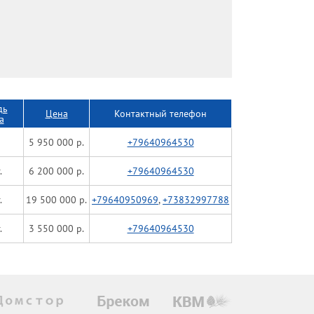
дь
Цена
Контактный телефон
а
5 950 000 р.
+79640964530
.
6 200 000 р.
+79640964530
.
19 500 000 р.
+79640950969
,
+73832997788
.
3 550 000 р.
+79640964530