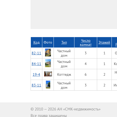
Число
Код
Фото
Тип
Этажей
комнат
Частный
82-11
3
1
О
дом
Частный
84-11
4
1
К
дом
Н
19-4
Коттедж
6
2
Частный
83-11
3
2
И
дом
© 2010 — 2026 АН «СМК-недвижимость»
Все права защищены