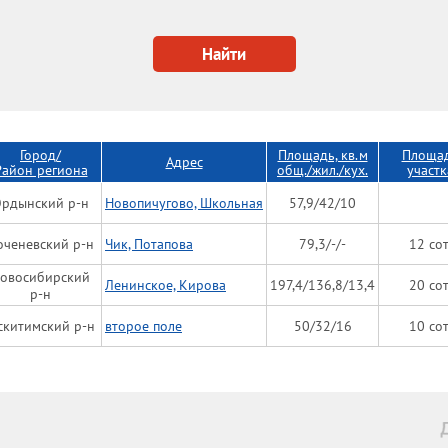
Купино
Обь
Найти
Татарск
Тогучин
Черепаново
Город/
Площадь, кв.м
Площа
Адрес
Чулым
Район региона
общ./жил./кух.
участк
Баганский р-н
рдынский р-н
Новопичугово, Школьная
57,9/42/10
Барабинский р-н
оченевский р-н
Чик, Потапова
79,3/-/-
12 сот
Болотнинский р-н
овосибирский
Ленинское, Кирова
197,4/136,8/13,4
20 сот
Венгеровский р-н
р-н
Доволенский р-н
скитимский р-н
второе поле
50/32/16
10 сот
Здвинский р-н
Искитимский р-н
Карасукский р-н
Каргатский р-н