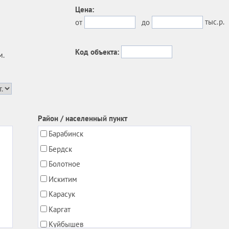
Цена:
тыс.р.
от
до
Код объекта:
м.
Район / населенный пункт
Барабинск
Бердск
Болотное
Искитим
Карасук
Каргат
Куйбышев