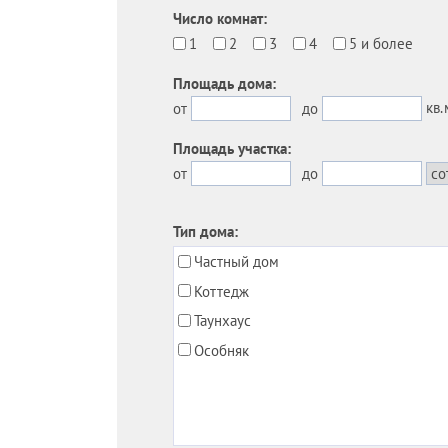
Число комнат:
1
2
3
4
5 и более
Площадь дома:
кв.
от
до
Площадь участка:
от
до
Тип дома:
Частный дом
Коттедж
Таунхаус
Особняк