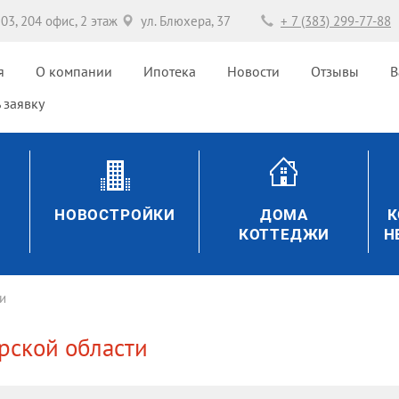
203, 204 офис, 2 этаж
ул. Блюхера, 37
+ 7 (383) 299-77-88
я
О компании
Ипотека
Новости
Отзывы
В
 заявку
НОВОСТРОЙКИ
ДОМА
К
КОТТЕДЖИ
Н
и
рской области