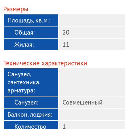
Размеры
Площадь, кв.м.:
Общая:
20
Жилая:
11
Технические характеристики
Санузел,
сантехника,
арматура:
Cанузел:
Совмещенный
Балкон, лоджия:
Количество
1